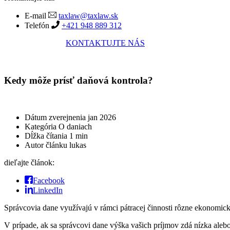
E-mail
taxlaw@taxlaw.sk
Telefón
+421 948 889 312
KONTAKTUJTE NÁS
Kedy môže prísť daňová kontrola?
Dátum zverejnenia
jan 2026
Kategória
O daniach
Dĺžka čítania
1 min
Autor článku
lukas
dieľajte článok:
Facebook
LinkedIn
Správcovia dane využívajú v rámci pátracej činnosti rôzne ekonomické
V prípade, ak sa správcovi dane výška vašich príjmov zdá nízka aleb