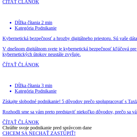
ČÍTAŤ ČLÁNOK
Dĺžka čítania
2 min
Kategória
Podnikanie
Kybernetická bezpečnosť a hrozby digitálneho priestoru. Sú vaše dát
V dnešnom digitálnom svete je kybernetická bezpečnosť kľúčová pre ka
kybernetických útokov neustále zvyšuje.
ČÍTAŤ ČLÁNOK
Dĺžka čítania
3 min
Kategória
Podnikanie
Získajte slobodné podnikanie! 5 dôvodov prečo spolupracovať s Tax
Rozhodli sme sa vám preto predstaviť niekoľko dôvodov, prečo sa vám
ČÍTAŤ ČLÁNOK
Chráňte svoje podnikanie pred
správcom dane
CHCEM SA NECHAŤ ZASTÚPIŤ!