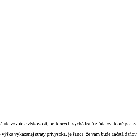
 ukazovatele ziskovosti, pri ktorých vychádzajú z údajov, ktoré poskyt
o výška vykázanej straty privysoká, je šanca, že vám bude začatá daňo