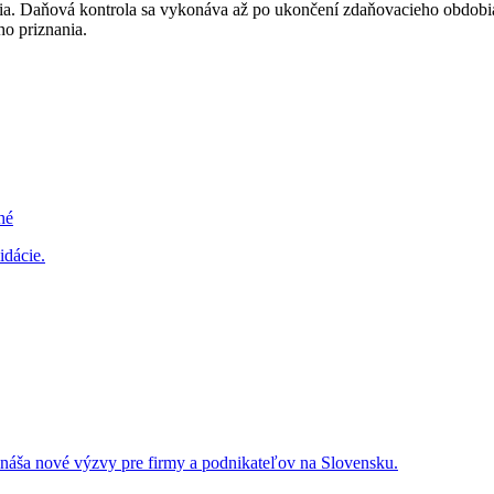
a. Daňová kontrola sa vykonáva až po ukončení zdaňovacieho obdobia 
o priznania.
hé
idácie.
rináša nové výzvy pre firmy a podnikateľov na Slovensku.