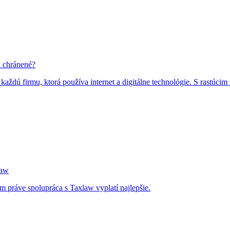
a chránené?
ždú firmu, ktorá používa internet a digitálne technológie. S rastúcim
law
 práve spolupráca s Taxlaw vyplatí najlepšie.