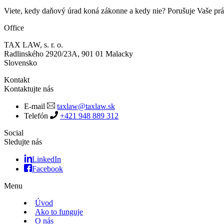
Viete, kedy daňový úrad koná zákonne a kedy nie? Porušuje Vaše p
Office
TAX LAW, s. r. o.
Radlinského 2920/23A, 901 01 Malacky
Slovensko
Kontakt
Kontaktujte nás
E-mail
taxlaw@taxlaw.sk
Telefón
+421 948 889 312
Social
Sledujte nás
LinkedIn
Facebook
Menu
Úvod
Ako to funguje
O nás