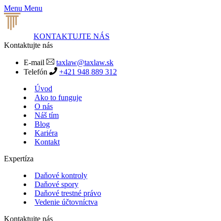
Menu
Menu
KONTAKTUJTE NÁS
Kontaktujte nás
E-mail
taxlaw@taxlaw.sk
Telefón
+421 948 889 312
Úvod
Ako to funguje
O nás
Náš tím
Blog
Kariéra
Kontakt
Expertíza
Daňové kontroly
Daňové spory
Daňové trestné právo
Vedenie účtovníctva
Kontaktujte nás