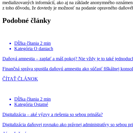
medializovaných informácií, ako aj na základe anonymného oznámeni
z toho dôvodu, že dovtedy je možnosť na podanie opravného daňovéh
Podobné články
Dĺžka čítania
2 min
Kategória
O daniach
Daňová amnestia – zaplať a máš pokoj? Nie vždy je to také jednoduc
Finančná správa spustila daňovú amnestiu ako súčasť fiškálnej konsol
ČÍTAŤ ČLÁNOK
Dĺžka čítania
2 min
Kategória
Ostatné
Digitalizácia – aké výzvy a riešenia so sebou prináša?
Digitalizácia daňovej rovnako ako právnej administratívy so sebou p